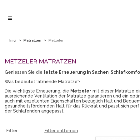
Inici
>
Matratzen
>
Metzeler
METZELER MATRATZEN
Geniessen Sie die
letzte Erneuerung in Sachen Schlafkomfort
Was bedeutet 'atmende Matratze'?
Die wichtigste Erneuerung, die
Metzeler
mit dieser Matratze ei
ausreichende Ventilation der Matratze garantieren und ein optim
auch mit exzellenten Eigenschaften bezüglich Halt und Bequem
gesundheitsfördernden Halt für das Rückrat und passt sich perf
der Schlafenden angepasst.
Filter
Filter entfernen