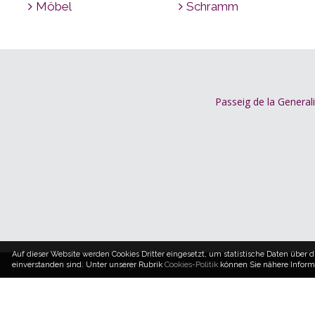
Möbel
Schramm
Passeig de la Generali
Auf dieser Website werden Cookies Dritter eingesetzt, um statistische Daten über
© 2026 Dormitum
Allgemeine Geschäftsbedingungen (AGB)
Cook
einverstanden sind. Unter unserer Rubrik
Cookies-Politik
können Sie nähere Informa