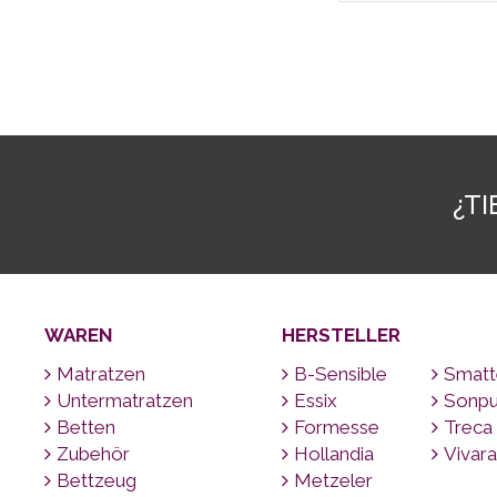
¿T
WAREN
HERSTELLER
Matratzen
B-Sensible
Smatt
Untermatratzen
Essix
Sonpu
Betten
Formesse
Treca
Zubehör
Hollandia
Vivara
Bettzeug
Metzeler