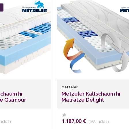
Metzeler
schaum hr
Metzeler Kaltschaum hr
ine Glamour
Matratze Delight
ab
1.187,00 €
nclòs)
(IVA inclòs)