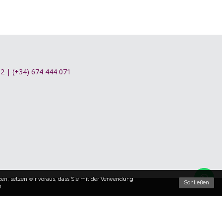
262 | (+34) 674 444 071
en, setzen wir voraus, dass Sie mit der Verwendung
Schließen
n.