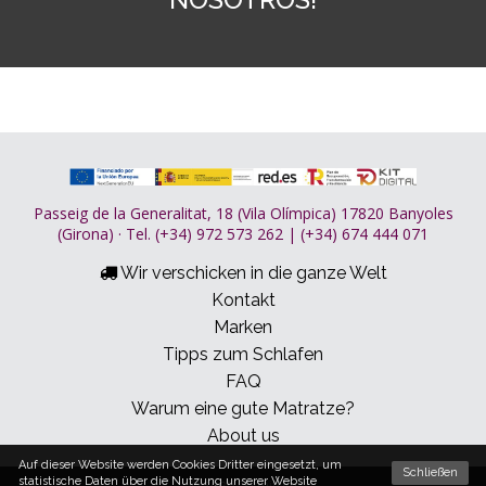
Passeig de la Generalitat, 18 (Vila Olímpica) 17820 Banyoles
(Girona) · Tel. (+34) 972 573 262 | (+34) 674 444 071
Wir verschicken in die ganze Welt
Kontakt
Marken
Tipps zum Schlafen
FAQ
Warum eine gute Matratze?
About us
Auf dieser Website werden Cookies Dritter eingesetzt, um
Schließen
statistische Daten über die Nutzung unserer Website
© 2026 Dormitum